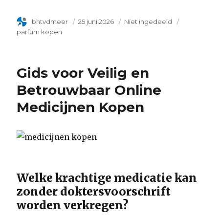
Author
bhtvdmeer
Geplaatst
25 juni 2026
Categorie
Niet ingedeeld
Tags
op
parfum kopen
Gids voor Veilig en
Betrouwbaar Online
Medicijnen Kopen
Welke krachtige medicatie kan
zonder doktersvoorschrift
worden verkregen?