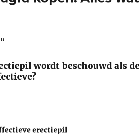
ectiepil wordt beschouwd als d
fectieve?
fectieve erectiepil