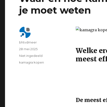
je moet weten
Author
bhtvdmeer
Welke er
Geplaatst
28 mei 2025
op
Categorie
Niet ingedeeld
meest ef
Tags
kamagra kopen
De meest ef