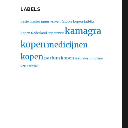
LABELS
beste manier muur verven
fatbike kopen
fatbike
kamagra
kopen Nederland
impotentie
kopen
medicijnen
kopen
parfum kopen
testosteron online
v20 fatbike